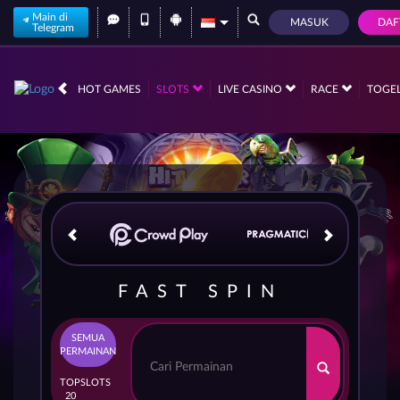
Main di
MASUK
DAF
Telegram
IDR
12,668,160,
HOT GAMES
SLOTS
LIVE CASINO
RACE
TOGE
FAST SPIN
SEMUA
PERMAINAN
TOP
SLOTS
20