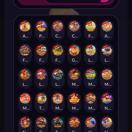
Apollo Ray of Luck
Pumpkins Go Lucky
City of Jewels
Caribbean Riches
Farm Of Fortune
Adventure To The West
Fiery Lava
Fortune Lions
Fruits Mania
Goddess Of Egypt
Leprechaun Bonanza
Legend Of Eagle
Lucky Fortune
Legend of Nian
Loki
Mining Bonanza
Mushroom Bandit
Money Dragon
Money Empire
The Maya Myth
Mahjong Princess
Mighty Sevens
Muay Thai Fighter
Neon Fantasy