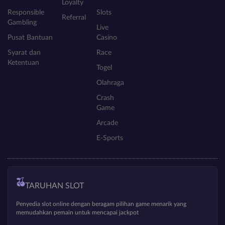
Loyalty
Responsible
Slots
Referral
Gambling
Live
Pusat Bantuan
Casino
Syarat dan
Race
Ketentuan
Togel
Olahraga
Crash
Game
Arcade
E-Sports
TARUHAN SLOT
Penyedia slot online dengan beragam pilihan game menarik yang
memudahkan pemain untuk mencapai jackpot