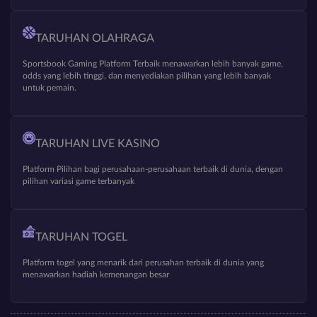
TARUHAN OLAHRAGA
Sportsbook Gaming Platform Terbaik menawarkan lebih banyak game,
odds yang lebih tinggi, dan menyediakan pilihan yang lebih banyak
untuk pemain.
TARUHAN LIVE KASINO
Platform Pilihan bagi perusahaan-perusahaan terbaik di dunia, dengan
pilihan variasi game terbanyak
TARUHAN TOGEL
Platform togel yang menarik dari perusahan terbaik di dunia yang
menawarkan hadiah kemenangan besar