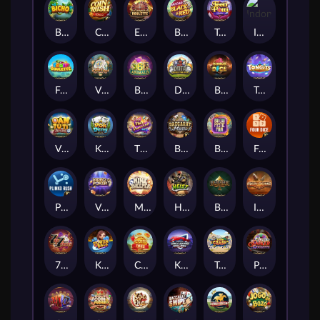
Bicho
Coin Rush Deluxe
European Roulette
Bai Cao Black & Red
Teen Patti Versus
Indonesian Animal Dice
Fruit Roulette
Vietnam Fish Prawn Crab
Burmese 6 Animals
Dota Hi-Lo
Bonus Dice
Tongits
Vietnam Rock Paper Scissors
Kingmaker Pok Deng
Thai Fish Prawn Crab GO!
Baccarat: Multi
Bai Cao Mystic Four
Four Dice
Plinko Rush
Video Poker
Minesweeper
Heist
Blackjack
Iron Dome
7 Up 7 Down
KM Power Ball
Coin Toss
KM Virtual Greyhound Racing
Toon Crash
Poker Roulette