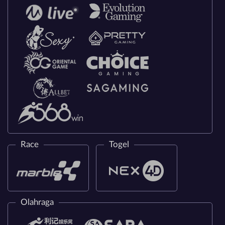
Race
Togel
Olahraga