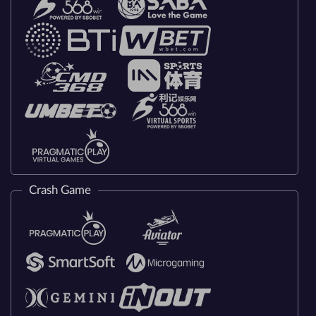
Crash Game