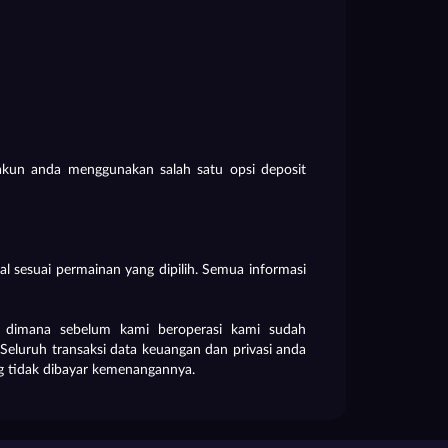
akun anda menggunakan salah satu opsi deposit
l sesuai permainan yang dipilih. Semua informasi
na dimana sebelum kami beroperasi kami sudah
eluruh transaksi data keuangan dan privasi anda
ng tidak dibayar kemenangannya.