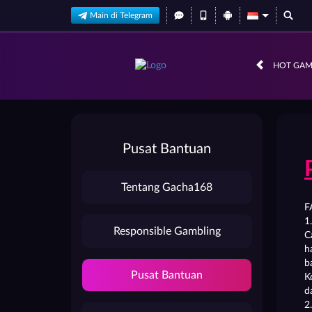
Main di Telegram
HOT GAM
Pusat Bantuan
Tentang Gacha168
F
1
Responsible Gambling
C
h
b
Pusat Bantuan
K
d
2