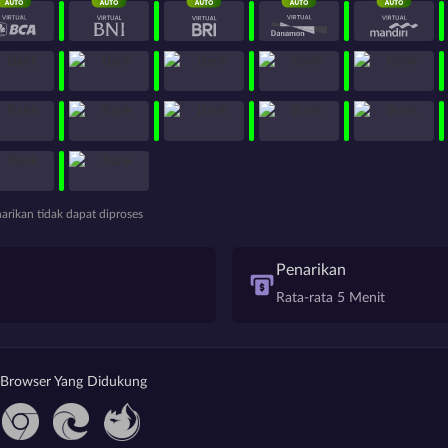
arikan tidak dapat diproses
Penarikan
Rata-rata 5 Menit
Browser Yang Didukung