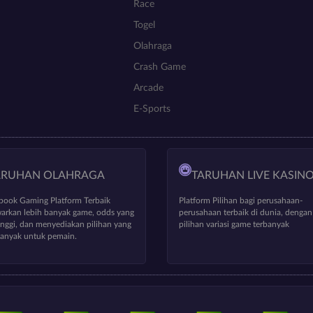
Race
Togel
Olahraga
Crash Game
Arcade
E-Sports
ARUHAN OLAHRAGA
TARUHAN LIVE KASIN
book Gaming Platform Terbaik
Platform Pilihan bagi perusahaan-
rkan lebih banyak game, odds yang
perusahaan terbaik di dunia, dengan
tinggi, dan menyediakan pilihan yang
pilihan variasi game terbanyak
banyak untuk pemain.