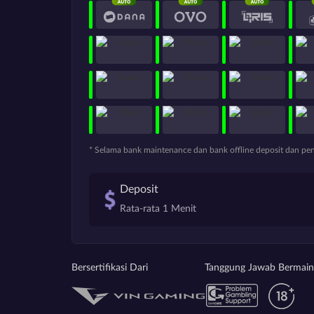
* Selama bank maintenance dan bank offline deposit dan pen
Deposit
Rata-rata 1 Menit
Bersertifikasi Dari
Tanggung Jawab Bermain