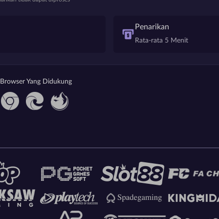
Penarikan
Rata-rata 5 Menit
Browser Yang Didukung