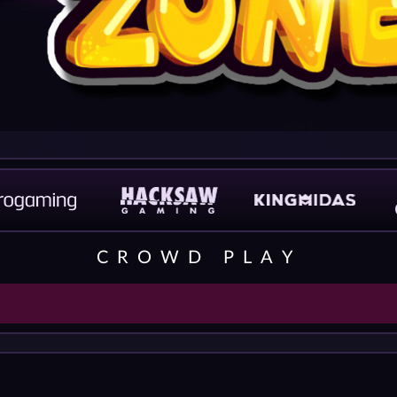
CROWD PLAY