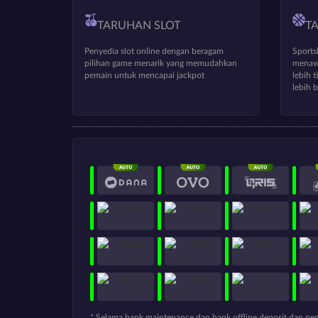
TARUHAN SLOT
T
Penyedia slot online dengan beragam
Sports
pilihan game menarik yang memudahkan
menawa
pemain untuk mencapai jackpot
lebih 
lebih 
* Selama bank maintenance dan bank offline deposit dan pen